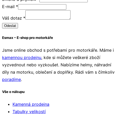
XL
E-mail
*
množství
dotaz
Váš dotaz
*
Jméno
Odeslat
příjmení
Esmax – E-shop pro motorkáře
Jsme online obchod s potřebami pro motorkáře. Máme i
kamennou prodejnu
, kde si můžete veškeré zboží
vyzvednout nebo vyzkoušet. Nabízíme helmy, náhradní
díly na motorku, oblečení a doplňky. Rádi vám s čímkoliv
poradíme
.
Vše o nákupu
Kamenná prodejna
Tabulky velikostí