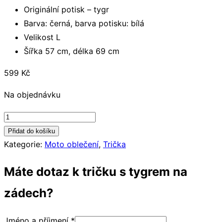
Originální potisk – tygr
Barva: černá, barva potisku: bílá
Velikost L
Šířka 57 cm, délka 69 cm
599
Kč
Na objednávku
Pánské
tričko
Přidat do košíku
s
Kategorie:
Moto oblečení
,
Trička
tygrem
Máte dotaz k tričku s tygrem na
na
zádech
zádech?
-
velikost
Jméno a příjmení
*