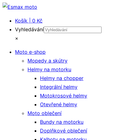
Košík | 0 Kč
Vyhledávání
×
Moto e-shop
Mopedy a skútry
Helmy na motorku
Helmy na chopper
Integrální helmy
Motokrosové helmy
Otevřené helmy
Moto oblečení
Bundy na motorku
Doplňkové oblečení
Kalhoty na motorku