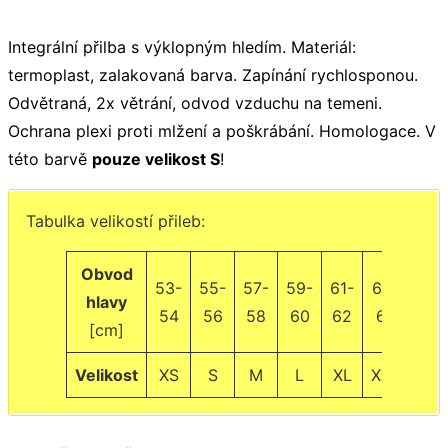
Integrální přilba s výklopným hledím. Materiál:
termoplast, zalakovaná barva. Zapínání rychlosponou.
Odvětraná, 2x větrání, odvod vzduchu na temeni.
Ochrana plexi proti mlžení a poškrábání. Homologace. V
této barvě
pouze velikost S
!
Tabulka velikostí přileb:
Obvod
53-
55-
57-
59-
61-
63-
hlavy
54
56
58
60
62
64
[cm]
Velikost
XS
S
M
L
XL
XXL