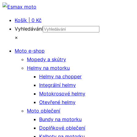
Košík | 0 Kč
Vyhledávání
×
Moto e-shop
Mopedy a skútry
Helmy na motorku
Helmy na chopper
Integrální helmy
Motokrosové helmy
Otevřené helmy
Moto oblečení
Bundy na motorku
Doplňkové oblečení
Kalhoty na motorku