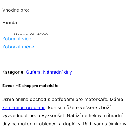
Vhodné pro:
Honda
Honda GL 1500
Zobrazit více
Honda VT 1300 C
Zobrazit méně
Honda VTX 1300 S
Honda GL 1200
Honda CB 1100 ABS
Kategorie:
Gufera
,
Náhradní díly
Honda ST 1100
Honda ST 1100 A
Esmax – E-shop pro motorkáře
Honda VF 1100 C
Jsme online obchod s potřebami pro motorkáře. Máme i
Honda VT 1100 C/C2/C3
kamennou prodejnu
, kde si můžete veškeré zboží
Honda CBF 1000
vyzvednout nebo vyzkoušet. Nabízíme helmy, náhradní
Honda CBF 1000 ABS
díly na motorku, oblečení a doplňky. Rádi vám s čímkoliv
Honda CBR 1000 F