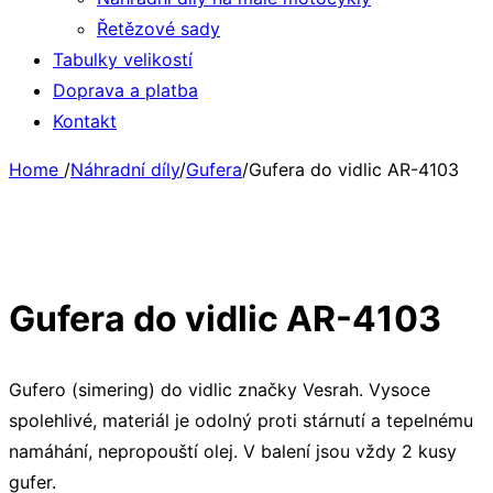
Řetězové sady
Tabulky velikostí
Doprava a platba
Kontakt
Home
/
Náhradní díly
/
Gufera
/
Gufera do vidlic AR-4103
Tento produkt už není dostupný.
Gufera do vidlic AR-4103
Gufero (simering) do vidlic značky Vesrah. Vysoce
spolehlivé, materiál je odolný proti stárnutí a tepelnému
namáhání, nepropouští olej. V balení jsou vždy 2 kusy
gufer.