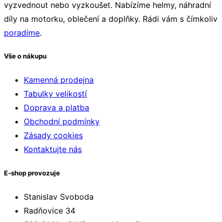
vyzvednout nebo vyzkoušet. Nabízíme helmy, náhradní
TRIUMPH Sprint 1050
díly na motorku, oblečení a doplňky. Rádi vám s čímkoliv
TRIUMPH Sprint GT 1050
poradíme
.
TRIUMPH Daytona 1200
TRIUMPH Tiger 1200
Vše o nákupu
TRIUMPH Thunderbird 1600
TRIUMPH Thunderbird Storm 1700
Kamenná prodejna
TRIUMPH Thunderbird Commander 1700
Tabulky velikostí
TRIUMPH Thunderbird LT 1700
Doprava a platba
TRIUMPH Thunderbird Nightstorm 1700
Obchodní podmínky
TRIUMPH Rocket III Touring 2300
Zásady cookies
TRIUMPH Rocket III 2300
Kontaktujte nás
TRIUMPH Rocket X 2300
E-shop provozuje
Yamaha
Stanislav Svoboda
YAMAHA TZ 125
Radňovice 34
YAMAHA TZ 250