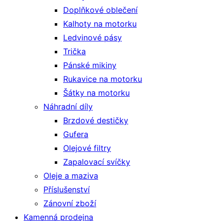
Doplňkové oblečení
Kalhoty na motorku
Ledvinové pásy
Trička
Pánské mikiny
Rukavice na motorku
Šátky na motorku
Náhradní díly
Brzdové destičky
Gufera
Olejové filtry
Zapalovací svíčky
Oleje a maziva
Příslušenství
Zánovní zboží
Kamenná prodejna