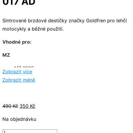
017 AD
Sintrované brzdové destičky značky Goldfren pro lehčí
motocykly a běžné použití.
Vhodné pro:
MZ
MZ 1000
Zobrazit více
Zobrazit méně
Suzuki
SUZUKI GSX-R 400
SUZUKI GSX-R 750
Původní
Aktuální
490
Kč
350
Kč
SUZUKI GSXR 750
cena
cena
Na objednávku
SUZUKI RF 900
byla:
je:
SUZUKI GSX-R 1100
490 Kč.
350 Kč.
Brzdové