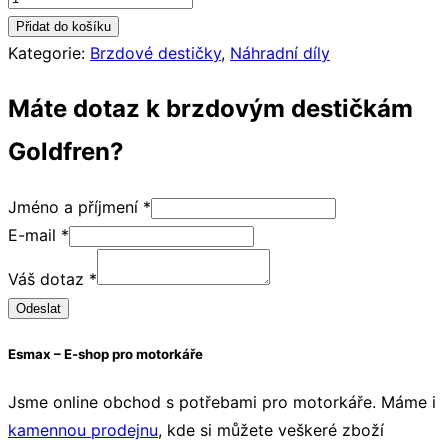
SUZUKI GSF 1200
destičky
Přidat do košíku
Goldfren
Triumph
Kategorie:
Brzdové destičky
,
Náhradní díly
017
TRIUMPH Sprint RS
Máte dotaz k brzdovým destičkám
AD
TRIUMPH T595 Daytona
množství
Goldfren?
TRIUMPH Speedfour 600
TRIUMPH TT 600
Jméno a příjmení
*
TRIUMPH Daytona 650
E-mail
*
TRIUMPH Daytona 750
dotaz
TRIUMPH Daytona 900
Váš dotaz
*
a
TRIUMPH Speed Triple 900
Odeslat
příjmení
TRIUMPH Trophy 900
TRIUMPH Daytona 955
Esmax – E-shop pro motorkáře
TRIUMPH Speed Triple 955
Jsme online obchod s potřebami pro motorkáře. Máme i
TRIUMPH Sprint 955
kamennou prodejnu
, kde si můžete veškeré zboží
TRIUMPH Daytona 1000